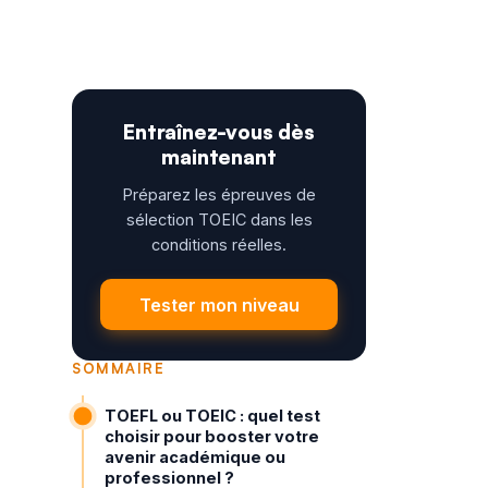
Entraînez-vous dès
maintenant
Préparez les épreuves de
sélection TOEIC dans les
conditions réelles.
Tester mon niveau
SOMMAIRE
TOEFL ou TOEIC : quel test
choisir pour booster votre
avenir académique ou
professionnel ?