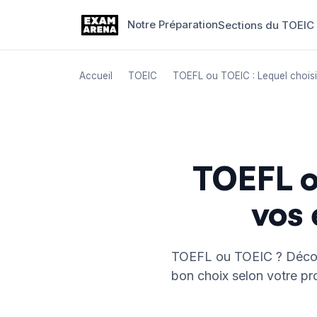
Notre Préparation
Sections du TOEIC
Aller
au
Accueil
TOEIC
TOEFL ou TOEIC : Lequel choisi
contenu
TOEFL o
vos 
TOEFL ou TOEIC ? Découvr
bon choix selon votre pr