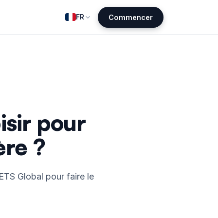
FR
Commencer
sir pour
ère ?
TS Global pour faire le