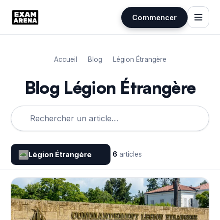
Commencer
Aller
au
Accueil
Blog
Légion Étrangère
contenu
Blog Légion Étrangère
Légion Étrangère
6
articles