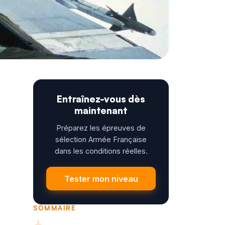
Entraînez-vous dès
maintenant
Préparez les épreuves de
sélection Armée Française
dans les conditions réelles.
Tester mon niveau
SOMMAIRE