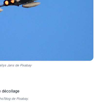
ïlys Jans de Pixabay
ho7dog de Pixabay.