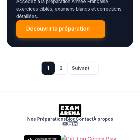
Accédez à la préparation Armée Française :
exercices ciblés, examens blancs et corrections
détaillées.
Découvrir la préparation
1
2
Suivant
Nos Préparations
Blog
Contact
À propos