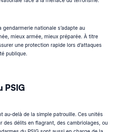
Nationale face à la menace du terrorisme.
 la gendarmerie nationale s’adapte au
e, mieux armée, mieux préparée. À titre
ssurer une protection rapide lors d’attaques
té publique.
du PSIG
 au-delà de la simple patrouille. Ces unités
r des délits en flagrant, des cambriolages, ou
endarmes du PSIG sont aussi en charge de la