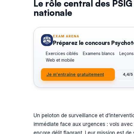
Le rôle central des PSI
nationale
EXAM ARENA
Préparez le concours Psycho
Exercices ciblés
Examens blancs
Leçons
Web et mobile
Je m'entraîne gratuitement
4,4/5
Un peloton de surveillance et d’interven
immédiate face aux urgences : vols avec vi
encore délit flagrant. Leur mission est de 