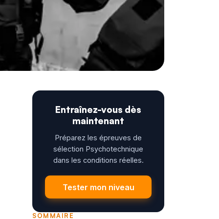
Entraînez-vous dès
maintenant
Préparez les épreuves de
sélection Psychotechnique
dans les conditions réelles.
Tester mon niveau
SOMMAIRE